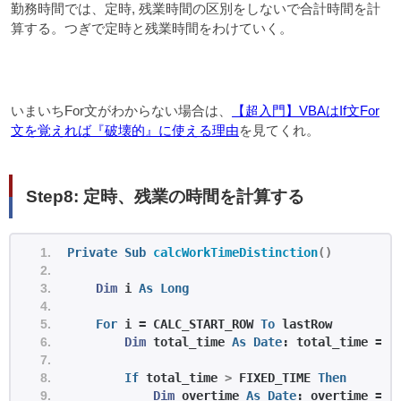
勤務時間では、定時, 残業時間の区別をしないで合計時間を計
算する。つぎで定時と残業時間をわけていく。
いまいちFor文がわからない場合は、
【超入門】VBAはIf文For
文を覚えれば『破壊的』に使える理由
を見てくれ。
Step8: 定時、残業の時間を計算する
Private
Sub
calcWorkTimeDistinction
()
Dim
 i 
As
Long
For
 i = CALC_START_ROW 
To
 lastRow
Dim
 total_time 
As
Date
: total_time = 
C
If
 total_time 
>
 FIXED_TIME 
Then
Dim
 overtime 
As
Date
: overtime = t