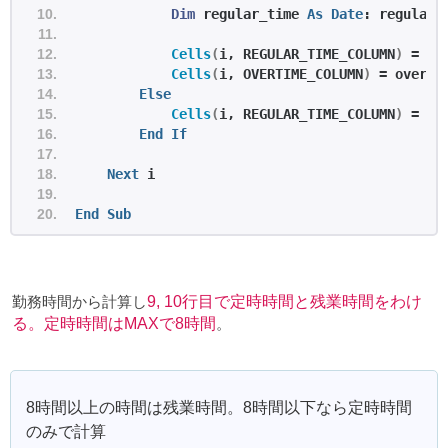
Dim
 regular_time 
As
Date
: regular_
Cells
(
i, REGULAR_TIME_COLUMN
)
 = re
Cells
(
i, OVERTIME_COLUMN
)
 = overti
Else
Cells
(
i, REGULAR_TIME_COLUMN
)
 = to
End
If
Next
 i
End
Sub
勤務時間から計算し
9, 10行目で定時時間と残業時間をわけ
る。定時時間はMAXで8時間
。
8時間以上の時間は残業時間。8時間以下なら定時時間
のみで計算