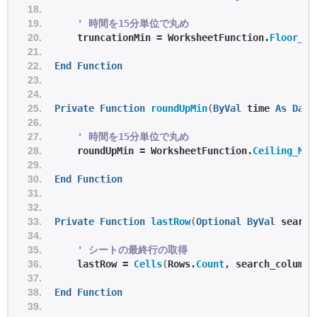
' 時間を15分単位で丸め
    truncationMin = WorksheetFunction.
Floor_Ma
End
Function
Private
Function
roundUpMin
(
ByVal
 time 
As
Date
' 時間を15分単位で丸め
    roundUpMin = WorksheetFunction.
Ceiling_Mat
End
Function
Private
Function
lastRow
(
Optional
ByVal
 search
' シートの最終行の取得
    lastRow = 
Cells
(
Rows.
Count
, search_column
)
End
Function