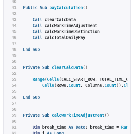
Public
Sub
payCalculation
()
Call
 clearCalcData
Call
 calcWorkTimeAdjustment
Call
 calcWorkTimeDistinction
Call
 calcTotalDailyPay
End
Sub
Private
Sub
clearCalcData
()
Range
(
Cells
(
CALC_START_ROW, TOTAL_TIME_COL
Cells
(
Rows.
Count
, Columns.
Count
))
.
Clea
End
Sub
Private
Sub
calcWorkTimeAdjustment
()
Dim
 break_time 
As
Date
: break_time = 
Range
Dim
 i 
As
Long