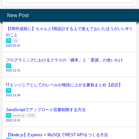
New Post
【DB作成前に】ちゃんとDB設計する上で覚えておいたほうがいい9つ
のこと
IT
SQL
2023.02.01
プログラミングにおけるクラスの「継承」と「委譲」の使いわけ
IT
2022.12.31
ITエンジニアとしてのレベルが格段に上がる書籍まとめ【必読】
IT
2022.12.28
JavaScriptでアップロード容量制限する方法
IT
JavaScript
HTML
2022.12.01
【Node.js】Express × MySQLでREST APIをつくる方法