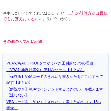
基本はコピペしてくれればOK。ただ、
上記の計算方法は最低
でもおぼえおくといい
。役に立つから。
その他の人気VBA記事↓
VBAでもADO×SQLをつかうべき圧倒的な3つの理由
【VBA】業務効率化に便利なツール【まとめ】
【保存版】VBAコードのきれいな書きかたをここにすべて
記す【まとめ】
【解説つき】VBAでインデントするときのルール教えます
【迷わない】
VBAコードを「見やすくきれいに」書くためのコツ【5つ
紹介】