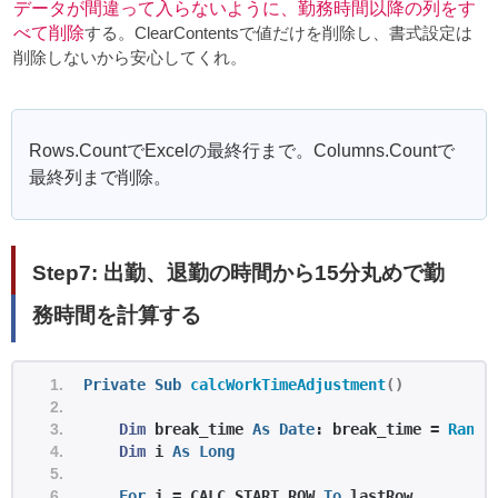
データが間違って入らないように、勤務時間以降の列をす
べて削除
する。ClearContentsで値だけを削除し、書式設定は
削除しないから安心してくれ。
Rows.CountでExcelの最終行まで。Columns.Countで
最終列まで削除。
Step7: 出勤、退勤の時間から15分丸めで勤
務時間を計算する
Private
Sub
calcWorkTimeAdjustment
()
Dim
 break_time 
As
Date
: break_time = 
Range
Dim
 i 
As
Long
For
 i = CALC_START_ROW 
To
 lastRow