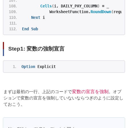
Cells
(
i, DAILY_PAY_COLUMN
)
 = _
            WorksheetFunction.
RoundDown
(
regula
Next
 i
End
Sub
Step1: 変数の強制宣言
Option
 Explicit
まずは最初の一行、上記のコードで
変数の宣言を強制
。オプ
ションで変数の宣言を強制していないならつぎのように設定し
ておこう。