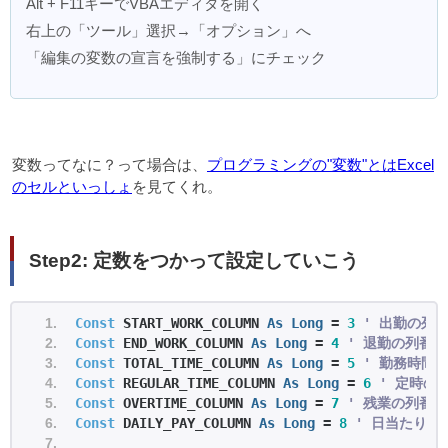
Alt + F11キーでVBAエディタを開く
右上の「ツール」選択→「オプション」へ
「編集の変数の宣言を強制する」にチェック
変数ってなに？って場合は、
プログラミングの"変数"とはExcel
のセルといっしょ
を見てくれ。
Step2: 定数をつかって設定していこう
Const
 START_WORK_COLUMN 
As
Long
 = 
3
' 出勤の列
Const
 END_WORK_COLUMN 
As
Long
 = 
4
' 退勤の列番号
Const
 TOTAL_TIME_COLUMN 
As
Long
 = 
5
' 勤務時間
Const
 REGULAR_TIME_COLUMN 
As
Long
 = 
6
' 定時の
Const
 OVERTIME_COLUMN 
As
Long
 = 
7
' 残業の列番号
Const
 DAILY_PAY_COLUMN 
As
Long
 = 
8
' 日当たり金