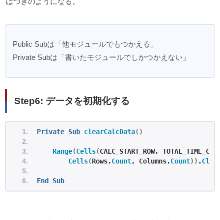
はつぎのようになる。
Public Subは「他モジュールでもつかえる」
Private Subは「書いたモジュールでしかつかえない」
Step6: データを初期化する
Private
Sub
clearCalcData
()
Range
(
Cells
(
CALC_START_ROW, TOTAL_TIME_COL
Cells
(
Rows.
Count
, Columns.
Count
))
.
Clea
End
Sub