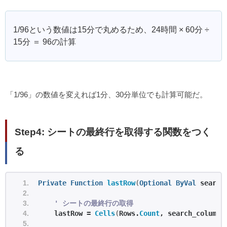
1/96という数値は15分で丸めるため、24時間 × 60分 ÷
15分 ＝ 96の計算
「1/96」の数値を変えれば1分、30分単位でも計算可能だ。
Step4: シートの最終行を取得する関数をつく
る
Private
Function
lastRow
(
Optional
ByVal
 search
' シートの最終行の取得
    lastRow = 
Cells
(
Rows.
Count
, search_column
)