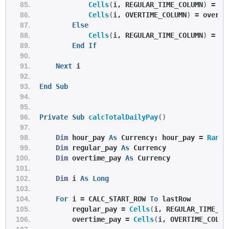
Cells
(
i, REGULAR_TIME_COLUMN
)
 = re
Cells
(
i, OVERTIME_COLUMN
)
 = overti
Else
Cells
(
i, REGULAR_TIME_COLUMN
)
 = to
End
If
Next
 i
End
Sub
Private
Sub
calcTotalDailyPay
()
Dim
 hour_pay 
As
 Currency: hour_pay = 
Range
Dim
 regular_pay 
As
 Currency
Dim
 overtime_pay 
As
 Currency
Dim
 i 
As
Long
For
 i = CALC_START_ROW 
To
 lastRow
        regular_pay = 
Cells
(
i, REGULAR_TIME_CO
        overtime_pay = 
Cells
(
i, OVERTIME_COLUM