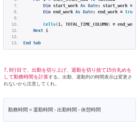
Dim
 start_work 
As
Date
: start_work = 
r
Dim
 end_work 
As
Date
: end_work = 
trunc
Cells
(
i, TOTAL_TIME_COLUMN
)
 = end_work
Next
 i
End
Sub
7, 8行目で、出勤を切り上げ、退勤を切り捨て15分丸めを
して勤務時間を計算
する。出勤、退勤列の時間表示は変更さ
れないから注意してくれ。
勤務時間 = 退勤時間 - 出勤時間 - 休憩時間