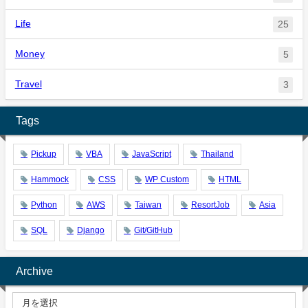
Life
25
Money
5
Travel
3
Tags
Pickup
VBA
JavaScript
Thailand
Hammock
CSS
WP Custom
HTML
Python
AWS
Taiwan
ResortJob
Asia
SQL
Django
Git/GitHub
Archive