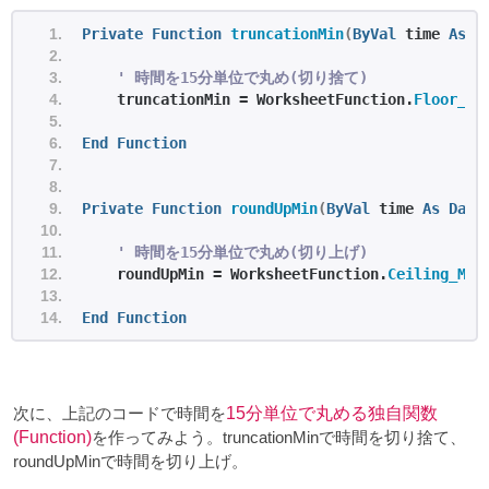
Private
Function
truncationMin
(
ByVal
 time 
As
D
' 時間を15分単位で丸め(切り捨て)
    truncationMin = WorksheetFunction.
Floor_Ma
End
Function
Private
Function
roundUpMin
(
ByVal
 time 
As
Date
' 時間を15分単位で丸め(切り上げ)
    roundUpMin = WorksheetFunction.
Ceiling_Mat
End
Function
次に、上記のコードで時間を
15分単位で丸める独自関数
(Function)
を作ってみよう。truncationMinで時間を切り捨て、
roundUpMinで時間を切り上げ。