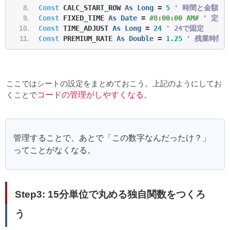
Const
 CALC_START_ROW 
As
Long
 = 
5
' 時間と金額を
Const
 FIXED_TIME 
As
Date
 = 
#8:00:00 AM# 
' 定時
Const
 TIME_ADJUST 
As
Long
 = 
24
' 24で固定
Const
 PREMIUM_RATE 
As
Double
 = 
1.25
' 残業時間の
ここではシートの設定をまとめておこう。上記のようにしてお
くことで
コードの管理がしやすくなる
。
管理することで、あとで「この数字なんだったけ？」
ってことがなくなる。
Step3: 15分単位で丸める独自関数をつくろ
う