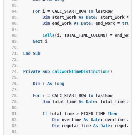
For
 i = CALC_START_ROW 
To
 lastRow
Dim
 start_work 
As
Date
: start_work = 
r
Dim
 end_work 
As
Date
: end_work = 
trunc
Cells
(
i, TOTAL_TIME_COLUMN
)
 = end_work
Next
 i
End
Sub
Private
Sub
calcWorkTimeDistinction
()
Dim
 i 
As
Long
For
 i = CALC_START_ROW 
To
 lastRow
Dim
 total_time 
As
Date
: total_time = 
C
If
 total_time 
>
 FIXED_TIME 
Then
Dim
 overtime 
As
Date
: overtime = t
Dim
 regular_time 
As
Date
: regular_