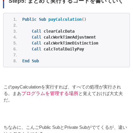
Step5: まとめて実行するコードを書いていく
Public
Sub
payCalculation
()
Call
 clearCalcData
Call
 calcWorkTimeAdjustment
Call
 calcWorkTimeDistinction
Call
 calcTotalDailyPay
End
Sub
このpayCalculationを実行すれば、すべての処理が実行され
る。まあ
プログラムを管理する場所
と覚えておけば大丈夫
だ。
ちなみに、こんごPublic SubとPrivate Subがでてくるが、違い