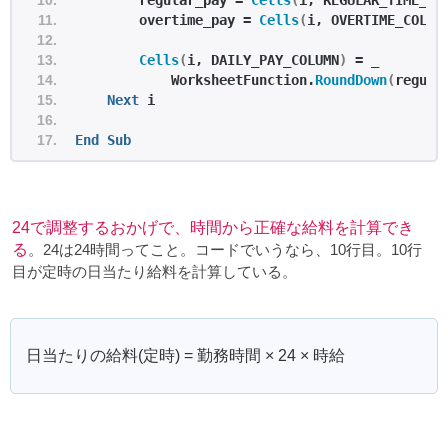
        overtime_pay = 
Cells
(
i, OVERTIME_COLUM
Cells
(
i, DAILY_PAY_COLUMN
)
 = _
            WorksheetFunction.
RoundDown
(
regula
Next
 i
End
Sub
24で調整するおかげで、時間から正確な給料を計算でき
る
。24は24時間ってこと。コードでいうなら、10行目。10行
目が定時の日当たり給料を計算している。
日当たりの給料(定時) = 勤務時間 × 24 × 時給