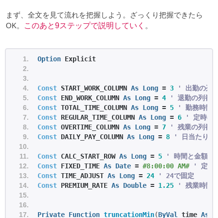
まず、全文を見て流れを把握しよう。ざっくり把握できたら
OK。
このあと9ステップで説明していく
。
Option
 Explicit
Const
 START_WORK_COLUMN 
As
Long
 = 
3
' 出勤の列
Const
 END_WORK_COLUMN 
As
Long
 = 
4
' 退勤の列番
Const
 TOTAL_TIME_COLUMN 
As
Long
 = 
5
' 勤務時間
Const
 REGULAR_TIME_COLUMN 
As
Long
 = 
6
' 定時の
Const
 OVERTIME_COLUMN 
As
Long
 = 
7
' 残業の列番
Const
 DAILY_PAY_COLUMN 
As
Long
 = 
8
' 日当たり金
Const
 CALC_START_ROW 
As
Long
 = 
5
' 時間と金額を
Const
 FIXED_TIME 
As
Date
 = 
#8:00:00 AM# 
' 定
Const
 TIME_ADJUST 
As
Long
 = 
24
' 24で固定
Const
 PREMIUM_RATE 
As
Double
 = 
1.25
' 残業時間
Private
Function
truncationMin
(
ByVal
 time 
As
D