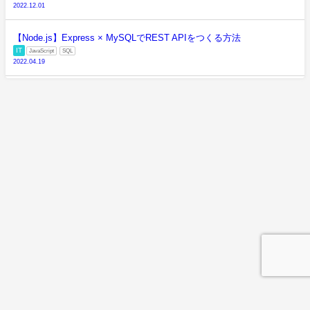
2022.12.01
【Node.js】Express × MySQLでREST APIをつくる方法
IT
JavaScript
SQL
2022.04.19