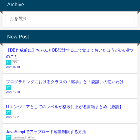
Archive
New Post
【DB作成前に】ちゃんとDB設計する上で覚えておいたほうがいい9つ
のこと
IT
SQL
2023.02.01
プログラミングにおけるクラスの「継承」と「委譲」の使いわけ
IT
2022.12.31
ITエンジニアとしてのレベルが格段に上がる書籍まとめ【必読】
IT
2022.12.28
JavaScriptでアップロード容量制限する方法
IT
JavaScript
HTML