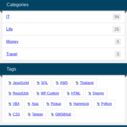
Categories
IT
94
Life
25
Money
5
Travel
3
Tags
JavaScript
SQL
AWS
Thailand
ResortJob
WP Custom
HTML
Django
VBA
Asia
Pickup
Hammock
Python
CSS
Taiwan
Git/GitHub