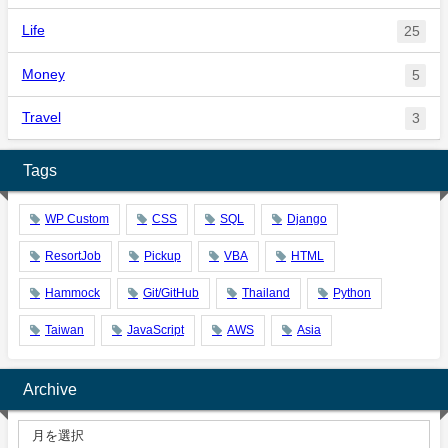
Life
25
Money
5
Travel
3
Tags
WP Custom
CSS
SQL
Django
ResortJob
Pickup
VBA
HTML
Hammock
Git/GitHub
Thailand
Python
Taiwan
JavaScript
AWS
Asia
Archive