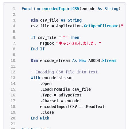
Function
encodedImportCSV
(
encode 
As
String
)
Dim
 csv_file 
As
String
    csv_file = Application.
GetOpenFilename
(
"CS
If
 csv_file = 
""
Then
        MsgBox 
"キャンセルしました。"
End
If
Dim
 encode_stream 
As
New
 ADODB.
Stream
' Encoding CSV file into text
With
 encode_stream
        .Open
        .LoadFromFile csv_file
        .Type = adTypeText
        .Charset = encode
        encodedImportCSV = .ReadText
        .Close
End
With