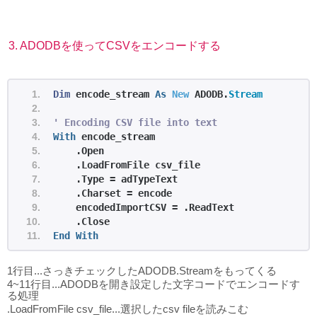
3. ADODBを使ってCSVをエンコードする
Dim
 encode_stream 
As
New
 ADODB.
Stream
' Encoding CSV file into text
With
 encode_stream
    .Open
    .LoadFromFile csv_file
    .Type = adTypeText
    .Charset = encode
    encodedImportCSV = .ReadText
    .Close
End
With
1行目...さっきチェックしたADODB.Streamをもってくる
4~11行目...ADODBを開き設定した文字コードでエンコードす
る処理
.LoadFromFile csv_file...選択したcsv fileを読みこむ