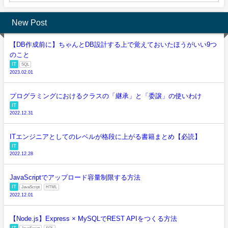
New Post
【DB作成前に】ちゃんとDB設計する上で覚えておいたほうがいい9つ
のこと
IT
SQL
2023.02.01
プログラミングにおけるクラスの「継承」と「委譲」の使いわけ
IT
2022.12.31
ITエンジニアとしてのレベルが格段に上がる書籍まとめ【必読】
IT
2022.12.28
JavaScriptでアップロード容量制限する方法
IT
JavaScript
HTML
2022.12.01
【Node.js】Express × MySQLでREST APIをつくる方法
IT