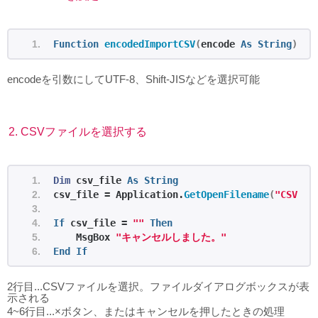
Function
encodedImportCSV
(
encode 
As
String
)
encodeを引数にしてUTF-8、Shift-JISなどを選択可能
2. CSVファイルを選択する
Dim
 csv_file 
As
String
csv_file = Application.
GetOpenFilename
(
"CSV Fi
If
 csv_file = 
""
Then
    MsgBox 
"キャンセルしました。"
End
If
2行目...CSVファイルを選択。ファイルダイアログボックスが表
示される
4~6行目...×ボタン、またはキャンセルを押したときの処理